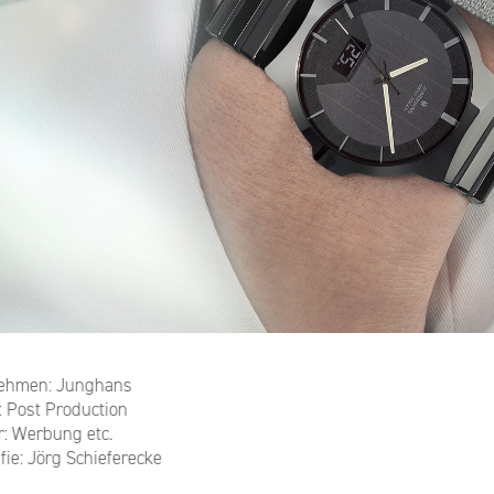
ehmen: Junghans
: Post Production
r: Werbung etc.
fie: Jörg Schieferecke